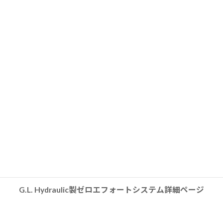
リ
ン
ク
G.L. Hydraulic製ゼロエフォートシステム詳細ページ