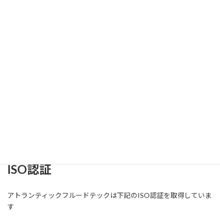
Who We Are / Corporate Video
ISO認証
アトランティックフルードテックは下記のISO認証を取得していま
す