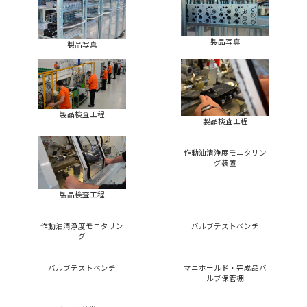
製品写真
製品写真
製品検査工程
製品検査工程
作動油清浄度モニタリン
グ装置
製品検査工程
作動油清浄度モニタリン
バルブテストベンチ
グ
バルブテストベンチ
マニホールド・完成品バ
ルブ保管棚